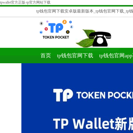
tpwallet官方正版-tp官方网站下载
tp钱包官网下载安卓版最新版本_tp钱包官网下载_tp
首页
tp钱包官网下载
tp钱包官网ap