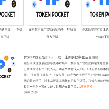
的新高度——下载
探索数字资产管理的新高峰：TP钱包
探索数字资产管理的
官方正版
官方正版
包App下
探索TP钱包最新App下载，让你的数字生活更便捷
在当今快速发展的数字货币市场中，数字资产管理变得越来越重要
已经成为许多用户的首选。本篇文章将深入介绍TP钱包最新版本
障。什么是TP钱包？TP钱包是一款专为数字货币用户设计的移
无论是比特币、以太坊还是其他新兴的数字货币，TP钱包都能轻
提供一系列丰富的功能，让用户在数字货......
查看更多
2026-05-26