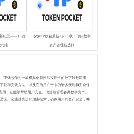
新纪元——TP钱
探索TP钱包最新App下载：你的数字
载指南
资产管理新选择
。TP钱包作为一款极具创新性和实用性的数字钱包应用，
的下载和安装方法，以及它为用户带来的诸多便利和安全保
动应用，它能够帮助用户安全、便捷地管理各类数字资产。
松适应。它通过先进的加密技术，确保用户的资产安全，并