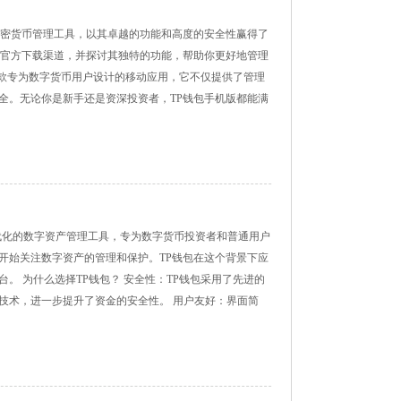
加密货币管理工具，以其卓越的功能和高度的安全性赢得了
的官方下载渠道，并探讨其独特的功能，帮助你更好地管理
一款专为数字货币用户设计的移动应用，它不仅提供了管理
全。无论你是新手还是资深投资者，TP钱包手机版都能满
一个现代化的数字资产管理工具，专为数字货币投资者和普通用户
开始关注数字资产的管理和保护。TP钱包在这个背景下应
台。为什么选择TP钱包？安全性：TP钱包采用了先进的
技术，进一步提升了资金的安全性。用户友好：界面简