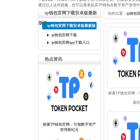
通过以上这些措施，您可以显著提高TP钱包在数字资产管理
tp钱包官网下载安卓版最新
你的位置：
tp钱
版本
tp钱包官网下载安卓版最新版
本
tp钱包官网下载
tp钱包官网app下载入口
热点资讯
探索TP钱包官网
新
探索TP钱包官网：引领数字资产
管理新纪元