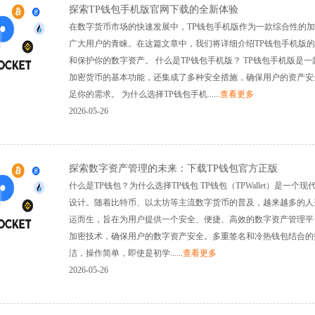
探索TP钱包手机版官网下载的全新体验
在数字货币市场的快速发展中，TP钱包手机版作为一款综合性的
广大用户的青睐。在这篇文章中，我们将详细介绍TP钱包手机版
和保护你的数字资产。什么是TP钱包手机版？TP钱包手机版是
加密货币的基本功能，还集成了多种安全措施，确保用户的资产安
足你的需求。为什么选择TP钱包手机......
查看更多
2026-05-26
探索数字资产管理的未来：下载TP钱包官方正版
什么是TP钱包？为什么选择TP钱包TP钱包（TPWallet）是
设计。随着比特币、以太坊等主流数字货币的普及，越来越多的人
运而生，旨在为用户提供一个安全、便捷、高效的数字资产管理平
加密技术，确保用户的数字资产安全。多重签名和冷热钱包结合的
洁，操作简单，即使是初学......
查看更多
2026-05-26