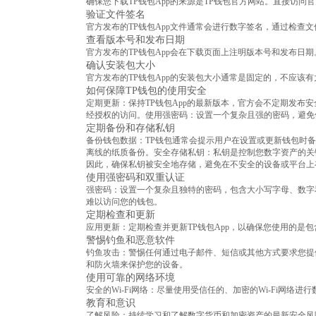
确保您下载TP钱包App的来源是TP钱包官方网站。直接访问
验证文件签名
官方发布的TP钱包App文件通常会进行数字签名，通过检
查看版本号和发布日期
官方发布的TP钱包App会在下载页面上注明版本号和发布日
确认安装包大小
官方发布的TP钱包App的安装包大小通常是固定的，不应该
如何保障TP钱包的使用安全
定期更新：保持TP钱包App的最新版本，官方会不定期发布
经授权的访问。使用强密码：设置一个复杂且强的密码，避免
定期备份和存储私钥
备份钱包数据：TP钱包通常会提示用户在设置或更新钱包时
离线的纸质备份。安全存储私钥：私钥是控制您数字资产的关
因此，确保私钥被安全地存储，避免在不安全的设备或平台上
使用强密码和双重认证
强密码：设置一个复杂且独特的密码，包含大小写字母、数字
难以访问您的钱包。
定期检查和更新
应用更新：定期检查并更新TP钱包App，以确保您使用的
警惕钓鱼和恶意软件
钓鱼攻击：警惕任何通过电子邮件、短信或其他方式要求您提
和防火墙来保护您的设备。
使用可靠的网络环境
安全的Wi-Fi网络：尽量使用受信任的、加密的Wi-Fi网
教育和意识
了解风险：持续学习和了解数字货币和加密资产的最新安全风