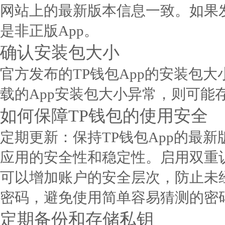
网站上的最新版本信息一致。如果
是非正版App。
确认安装包大小
官方发布的TP钱包App的安装包
载的App安装包大小异常，则可能
如何保障TP钱包的使用安全
定期更新：保持TP钱包App的最
应用的安全性和稳定性。启用双重认
可以增加账户的安全层次，防止未
密码，避免使用简单容易猜测的密
定期备份和存储私钥