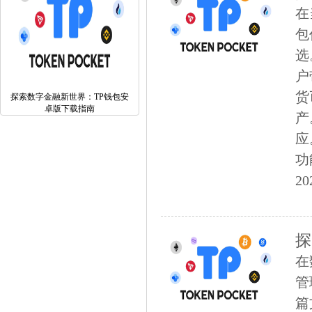
在
包
选
户
货
探索数字金融新世界：TP钱包安
卓版下载指南
产
应
功
20
探
在
管
篇