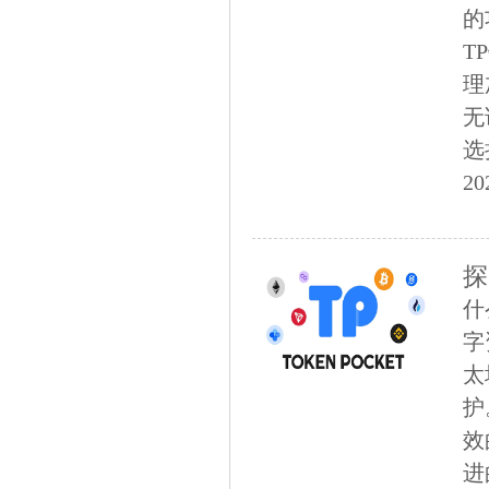
的
T
理
无
选
20
探
什
字
太
护
效
进