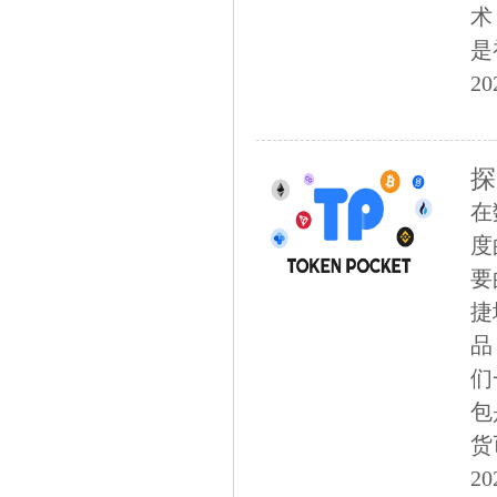
术
是初
20
探
在
度
要
捷
品
们
包
货
20