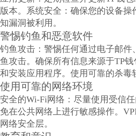
版本。系统安全：确保您的设备操
知漏洞被利用。
警惕钓鱼和恶意软件
钓鱼攻击：警惕任何通过电子邮件
鱼攻击。确保所有信息来源于TP
和安装应用程序。使用可靠的杀毒
使用可靠的网络环境
安全的Wi-Fi网络：尽量使用受信
免在公共网络上进行敏感操作。VP
网络安全层。