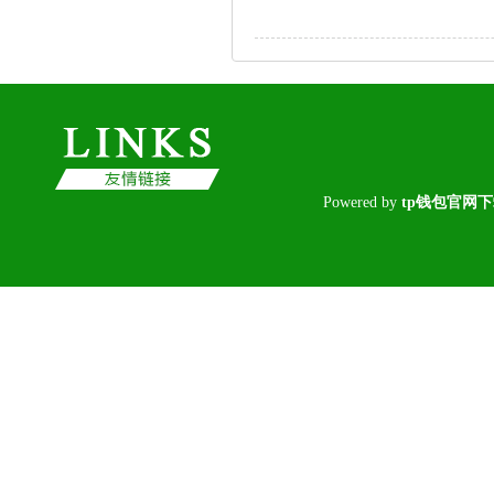
Poweredby
tp钱包官网