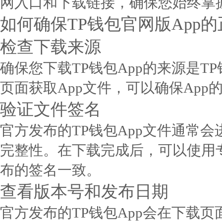
网入口和下载链接，确保您始终掌
如何确保TP钱包官网版App
检查下载来源
确保您下载TP钱包App的来源是
页面获取App文件，可以确保App
验证文件签名
官方发布的TP钱包App文件通常
完整性。在下载完成后，可以使用
布的签名一致。
查看版本号和发布日期
官方发布的TP钱包App会在下载