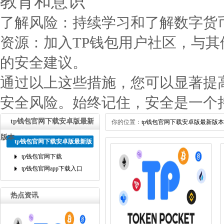
教育和意识
了解风险：持续学习和了解数字货
资源：加入TP钱包用户社区，与
的安全建议。
通过以上这些措施，您可以显著提
安全风险。始终记住，安全是一个
tp钱包官网下载安卓版最新
你的位置：
tp钱包官网下载安卓版最新版本
版本
tp钱包官网下载安卓版最新版
本
tp钱包官网下载
tp钱包官网app下载入口
热点资讯