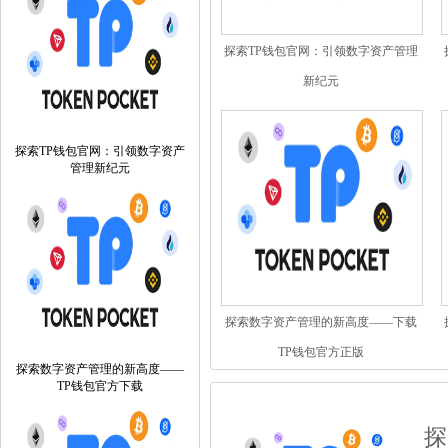
探索TP钱包官网：引领数字资产管理
新纪元
探索TP钱包官网：引领数字资产
管理新纪元
探索数字资产管理的新高度——下载
TP钱包官方正版
探索数字资产管理的新高度——
TP钱包官方下载
探