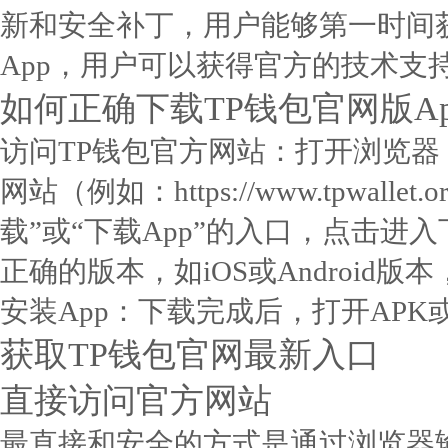
新和安全补丁，用户能够第一时间
App，用户可以获得官方的技术支
如何正确下载TP钱包官网版Ap
访问TP钱包官方网站：打开浏览器
网站（例如：https://www.tpw
载”或“下载App”的入口，点击
正确的版本，如iOS或Android
安装App：下载完成后，打开APK
获取TP钱包官网最新入口
直接访问官方网站
最直接和安全的方式是通过浏览器